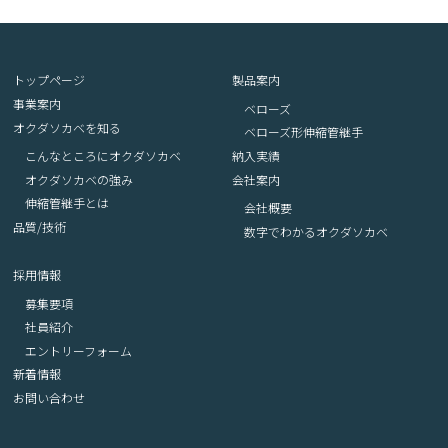
トップページ
製品案内
事業案内
ベローズ
オクダソカベを知る
ベローズ形伸縮管継手
こんなところにオクダソカベ
納入実績
オクダソカベの強み
会社案内
伸縮管継手とは
会社概要
品質/技術
数字でわかるオクダソカベ
採用情報
募集要項
社員紹介
エントリーフォーム
新着情報
お問い合わせ