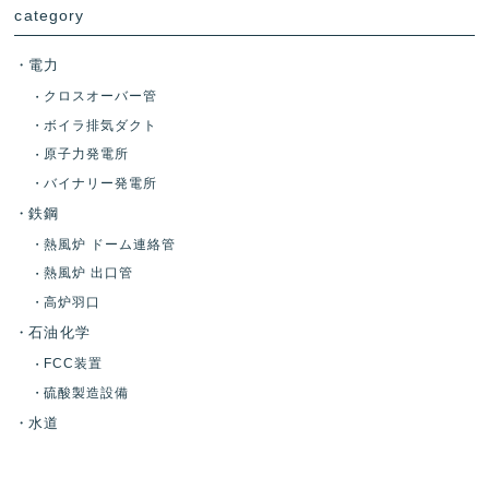
category
電力
クロスオーバー管
ボイラ排気ダクト
原子力発電所
バイナリー発電所
鉄鋼
熱風炉 ドーム連絡管
熱風炉 出口管
高炉羽口
石油化学
FCC装置
硫酸製造設備
水道