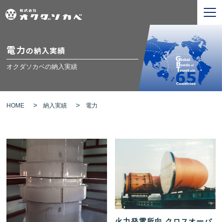
電力
の納入実績
オクダソカベの納入実績
HOME
納入実績
電力
火力発電所向 クロスオーバ