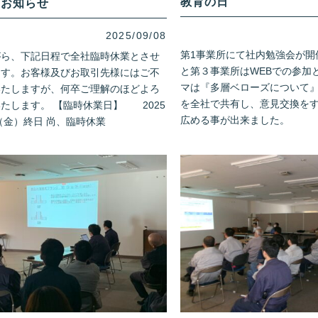
教育の日
のお知らせ
2025/09/08
第1事業所にて社内勉強会が開
がら、下記日程で全社臨時休業とさせ
と第３事業所はWEBでの参加
ます。お客様及びお取引先様にはご不
マは『多層ベローズについて』
いたしますが、何卒ご理解のほどよろ
を全社で共有し、意見交換を
たします。 【臨時休業日】 2025
広める事が出来ました。
日（金）終日 尚、臨時休業