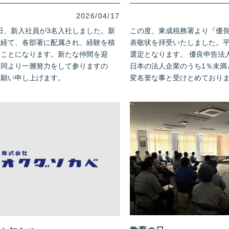
2026/04/17
月1日、新入社員が3名入社しました。新
この度、東成税務署より『優
を経て、各部署に配属され、経験を積
表敬状を拝受いたしました。平
くことになります。新たな仲間を迎
選定となります。 優良申告法
一同より一層努力をして参りますの
日本の法人企業のうち1％未満
お願い申し上げます。
変名誉な事と受けとめておりま