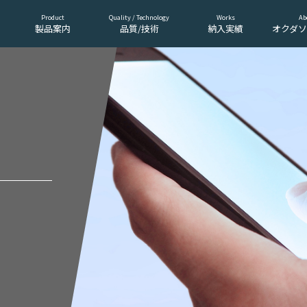
Product
Quality / Technology
Works
Ab
製品案内
品質/技術
納入実績
オクダ