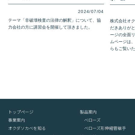
2024/07/04
テーマ「非破壊検査の法律の解釈」について、協
株式会社オ
力会社の方に講習会を開催して頂きました。
だきありがと
ージの全面リ
ムページは
らもご覧い
トップページ
製品案内
事業案内
ベローズ
オクダソカベを知る
ベローズ形伸縮管継手