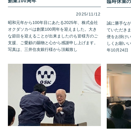
創業100周年
臨時休業
2025/11/12
昭和元年から100年目にあたる2025年、株式会社
誠に勝手な
オクダソカベは創業100周年を迎えました。大き
ていただき
な節目を迎えることが出来ましたのも皆様方のご
便をお掛け
支援、ご愛顧の賜物と心から感謝申し上げます。
しくお願いい
写真は、三井住友銀行様から頂戴致し
年10月24